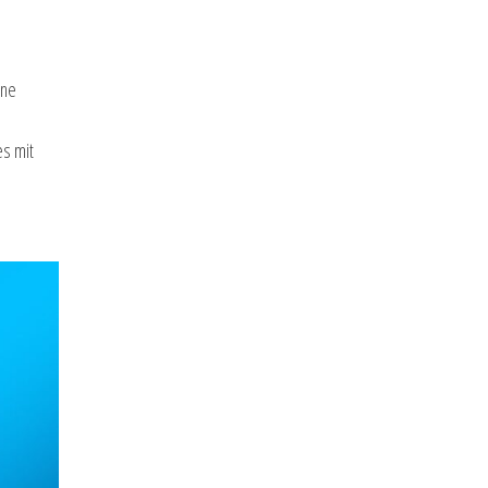
ine
es mit