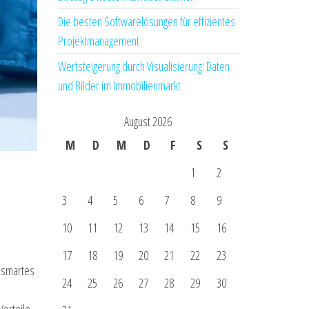
Die besten Softwarelösungen für effizientes
Projektmanagement
Wertsteigerung durch Visualisierung: Daten
und Bilder im Immobilienmarkt
August 2026
M
D
M
D
F
S
S
1
2
3
4
5
6
7
8
9
10
11
12
13
14
15
16
17
18
19
20
21
22
23
n smartes
24
25
26
27
28
29
30