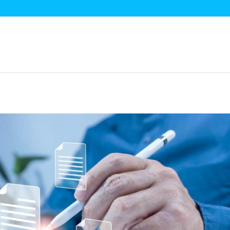
hnik-