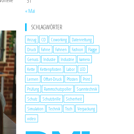
Vorteile
31
« Mai
SCHLAGWÖRTER
Anzug
CD
Coworking
Datenrettung
Druck
Fahne
Fahnen
Fashion
Flagge
Genuss
Industie
Industrie
kamera
Kette
Kettenpfosten
Labor
LED
Lernen
Offset-Druck
Pfosten
Print
Prüfung
Rammschutzpoller
Scanntechnik
Schutz
Schutzbrille
Sicherheit
Simulation
Technik
Tisch
Verpackung
video