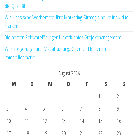
die Qualität?
Wie klassische Werbemittel Ihre Marketing-Strategie heute individuell
stärken
Die besten Softwarelösungen für effizientes Projektmanagement
Wertsteigerung durch Visualisierung: Daten und Bilder im
Immobilienmarkt
August 2026
M
D
M
D
F
S
S
1
2
3
4
5
6
7
8
9
10
11
12
13
14
15
16
17
18
19
20
21
22
23