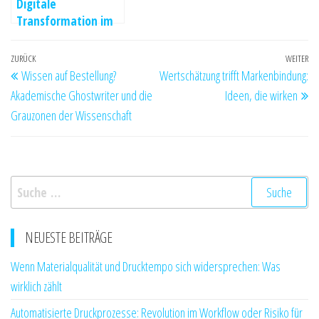
Digitale
Transformation im
Einzelhandel:
Erfolgsfaktoren für
Beitrags-
Vorheriger
ZURÜCK
WEITER
Nä
den Online-Vertrieb
Wissen auf Bestellung?
Wertschätzung trifft Markenbindung:
Navigation
Beitrag
Be
Akademische Ghostwriter und die
Ideen, die wirken
Grauzonen der Wissenschaft
Suche
nach:
NEUESTE BEITRÄGE
Wenn Materialqualität und Drucktempo sich widersprechen: Was
wirklich zählt
Automatisierte Druckprozesse: Revolution im Workflow oder Risiko für