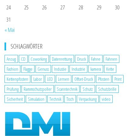
24
25
26
27
28
29
30
31
« Mai
SCHLAGWÖRTER
Anzug
CD
Coworking
Datenrettung
Druck
Fahne
Fahnen
Fashion
Flagge
Genuss
Industie
Industrie
kamera
Kette
Kettenpfosten
Labor
LED
Lernen
Offset-Druck
Pfosten
Print
Prüfung
Rammschutzpoller
Scanntechnik
Schutz
Schutzbrille
Sicherheit
Simulation
Technik
Tisch
Verpackung
video