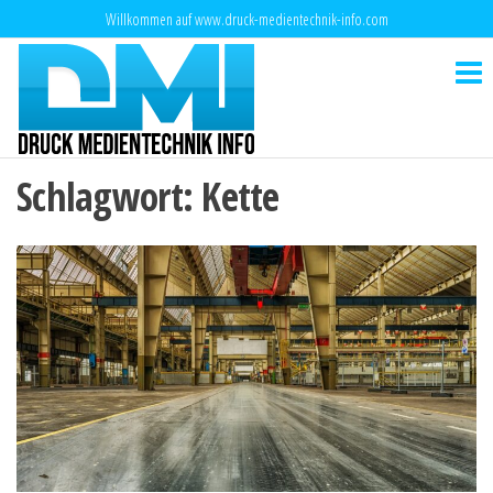
Zum
Willkommen auf www.druck-medientechnik-info.com
Inhalt
Druck-
Das
springen
digitale
Medientechnik-
Medium
Info
über
digitale
Medien
Schlagwort:
Kette