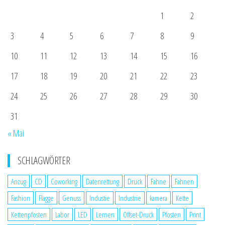
1
2
3
4
5
6
7
8
9
10
11
12
13
14
15
16
17
18
19
20
21
22
23
24
25
26
27
28
29
30
31
« Mai
SCHLAGWÖRTER
Anzug
CD
Coworking
Datenrettung
Druck
Fahne
Fahnen
Fashion
Flagge
Genuss
Industie
Industrie
kamera
Kette
Kettenpfosten
Labor
LED
Lernen
Offset-Druck
Pfosten
Print