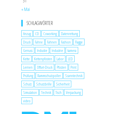
31
« Mai
SCHLAGWÖRTER
Anzug
CD
Coworking
Datenrettung
Druck
Fahne
Fahnen
Fashion
Flagge
Genuss
Industie
Industrie
kamera
Kette
Kettenpfosten
Labor
LED
Lernen
Offset-Druck
Pfosten
Print
Prüfung
Rammschutzpoller
Scanntechnik
Schutz
Schutzbrille
Sicherheit
Simulation
Technik
Tisch
Verpackung
video