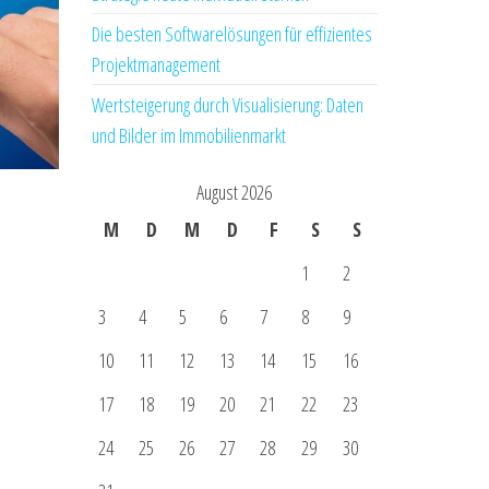
Die besten Softwarelösungen für effizientes
Projektmanagement
Wertsteigerung durch Visualisierung: Daten
und Bilder im Immobilienmarkt
August 2026
M
D
M
D
F
S
S
1
2
3
4
5
6
7
8
9
10
11
12
13
14
15
16
17
18
19
20
21
22
23
24
25
26
27
28
29
30