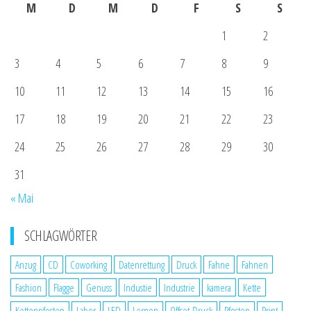
M
D
M
D
F
S
S
1
2
3
4
5
6
7
8
9
10
11
12
13
14
15
16
17
18
19
20
21
22
23
24
25
26
27
28
29
30
31
« Mai
SCHLAGWÖRTER
Anzug
CD
Coworking
Datenrettung
Druck
Fahne
Fahnen
Fashion
Flagge
Genuss
Industie
Industrie
kamera
Kette
Kettenpfosten
Labor
LED
Lernen
Offset-Druck
Pfosten
Print