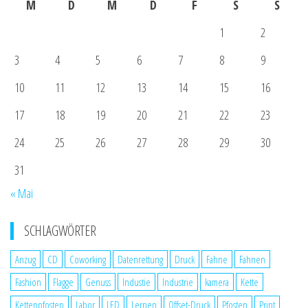
M
D
M
D
F
S
S
1
2
3
4
5
6
7
8
9
10
11
12
13
14
15
16
17
18
19
20
21
22
23
24
25
26
27
28
29
30
31
« Mai
SCHLAGWÖRTER
Anzug
CD
Coworking
Datenrettung
Druck
Fahne
Fahnen
Fashion
Flagge
Genuss
Industie
Industrie
kamera
Kette
Kettenpfosten
Labor
LED
Lernen
Offset-Druck
Pfosten
Print