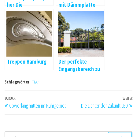
her:Die
mit Dämmplatte
unterschiedlichen
Anfertigungen
Treppen Hamburg
Der perfekte
Eingangsbereich zu
Ihrem Grundstück!
Schlagwörter
Tisch
Beitrags-
Vorheriger
ZURÜCK
WEITER
Nä
Coworking mitten im Ruhrgebiet
Die Lichter der Zukunft LED
Navigation
Beitrag
Be
Suche