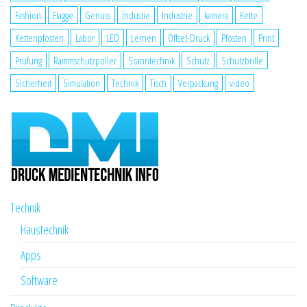
Fashion
Flagge
Genuss
Industie
Industrie
kamera
Kette
Kettenpfosten
Labor
LED
Lernen
Offset-Druck
Pfosten
Print
Prüfung
Rammschutzpoller
Scanntechnik
Schutz
Schutzbrille
Sicherheit
Simulation
Technik
Tisch
Verpackung
video
Technik
Haustechnik
Apps
Software