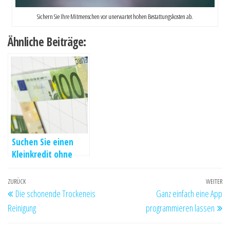
Sichern Sie Ihre Mitmenschen vor unerwartet hohen Bestattungskosten ab.
Ähnliche Beiträge:
Suchen Sie einen
Kleinkredit ohne
Schufa?
Beitrags-
Vorheriger
ZURÜCK
WEITER
Nä
Die schonende Trockeneis
Ganz einfach eine App
Navigation
Beitrag
Be
Reinigung
programmieren lassen