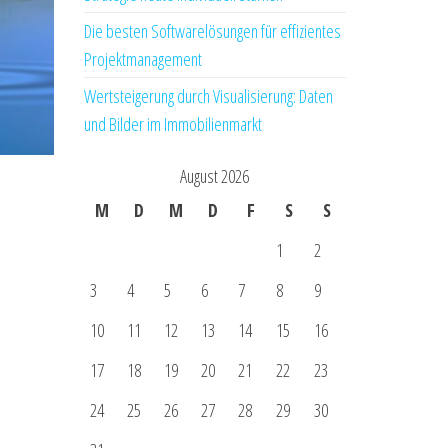
Die besten Softwarelösungen für effizientes
Projektmanagement
Wertsteigerung durch Visualisierung: Daten
und Bilder im Immobilienmarkt
August 2026
M
D
M
D
F
S
S
1
2
3
4
5
6
7
8
9
10
11
12
13
14
15
16
17
18
19
20
21
22
23
24
25
26
27
28
29
30