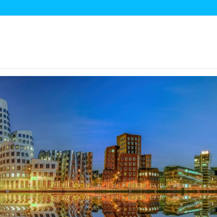
hnik-