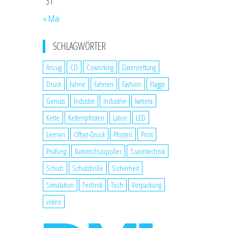
31
« Mai
SCHLAGWÖRTER
Anzug
CD
Coworking
Datenrettung
Druck
Fahne
Fahnen
Fashion
Flagge
Genuss
Industie
Industrie
kamera
Kette
Kettenpfosten
Labor
LED
Lernen
Offset-Druck
Pfosten
Print
Prüfung
Rammschutzpoller
Scanntechnik
Schutz
Schutzbrille
Sicherheit
Simulation
Technik
Tisch
Verpackung
video