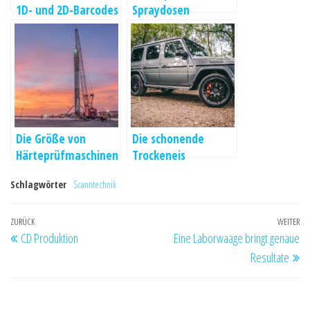
1D- und 2D-Barcodes
Spraydosen
Die Größe von
Die schonende
Härteprüfmaschinen
Trockeneis
Reinigung
Schlagwörter
Scanntechnik
Beitrags-
Vorheriger
ZURÜCK
WEITER
Nä
CD Produktion
Eine Laborwaage bringt genaue
Navigation
Beitrag
Be
Resultate